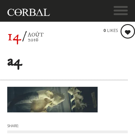
14
0
LIKES
AOÛT
2016
a4
SHARE: