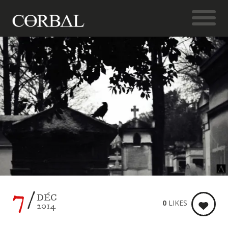
7
DÉC
0
LIKES
2014