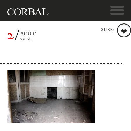
2
0
LIKES
AOÛT
2014