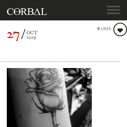
27
0
LIKES
OCT
2019