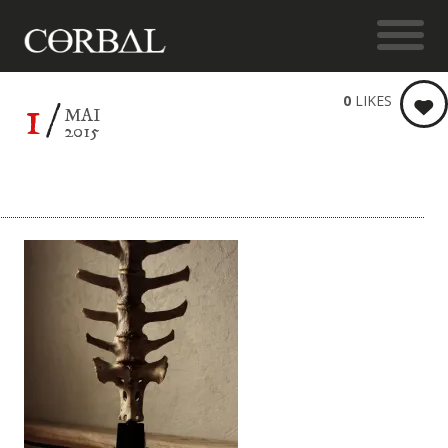
1
0
LIKES
MAI
2015