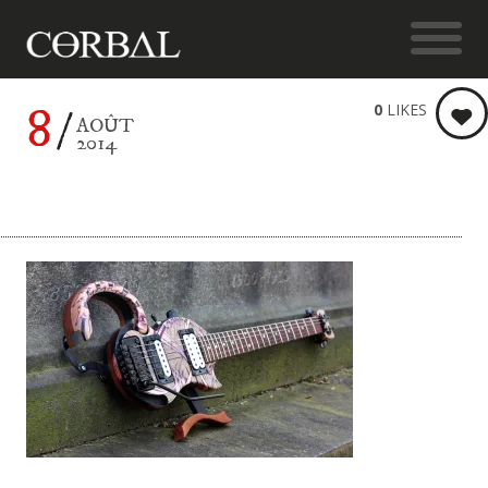
8
0
LIKES
AOÛT
2014